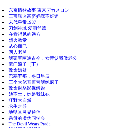
东京情欲故事 東京デカメロン
三宝联盟富婆妈咪不好追
末代皇帝1987
刀剑神域 爱丽丝篇
在看得见的远方
烈火教堂
从心而已
闲人老舅
我家宝匣通古今，女帝认我做老公
豪门浪子（下）
致命嫌疑
巴塞罗那，冬日星辰
三个大佬哥哥带我飒疯了
致命射杀影视解说
她不土，她是我妹妹
狂野大自然
求生之导
地狱堂灵界通信
岳母的虚伪同学会
The Devil Wears Prada