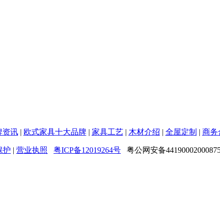
牌资讯
|
欧式家具十大品牌
|
家具工艺
|
木材介绍
|
全屋定制
|
商务
保护
|
营业执照
粤ICP备12019264号
粤公网安备4419000200087