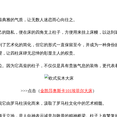
着典雅的气质，让无数人迷恋而心向往之。
自己的隐私，便在床的四角支上柱子，方便用来挂上床幔，以达到
到了艺术化的简化，但它的形式一直保留至今，并成为一种身份的
理，让四柱床肆无忌惮的彰显主人的权贵。
位。因为它高耸的柱子，不仅仅是具有贵族气息的装饰，更代表
>>>点击（
金凯莎奥斯卡101埃菲尔大床
）
说它由罗马柱演化而来，汲取了罗马柱文化中的艺术精髓。
顶天立地，是人向神表示诚意与敬畏的精神桥梁。柱子上有繁复