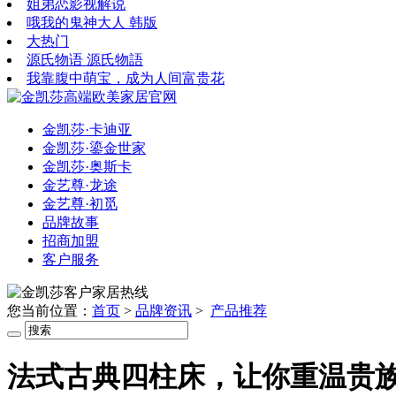
姐弟恋影视解说
哦我的鬼神大人 韩版
大热门
源氏物语 源氏物語
我靠腹中萌宝，成为人间富贵花
金凯莎·卡迪亚
金凯莎·鎏金世家
金凯莎·奥斯卡
金艺尊·龙途
金艺尊·初觅
品牌故事
招商加盟
客户服务
您当前位置：
首页
>
品牌资讯
>
产品推荐
法式古典四柱床，让你重温贵族