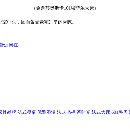
（金凯莎
奥斯卡101埃菲尔大
床
）
卧室中央，因而备受豪宅别墅的青睐。
与舒适同在
家具品牌
法式餐桌
优雅浪漫
法式书柜
茶时光
法式大床
601卧房