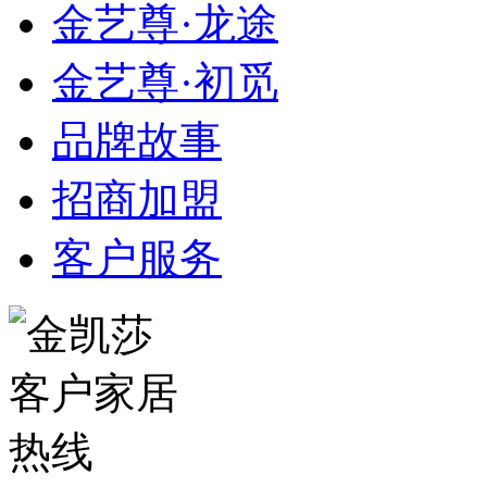
金艺尊·龙途
金艺尊·初觅
品牌故事
招商加盟
客户服务