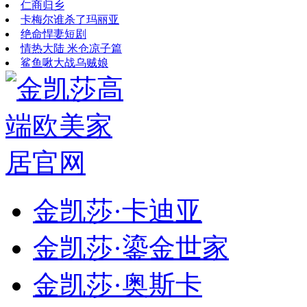
仁商归乡
卡梅尔谁杀了玛丽亚
绝命悍妻短剧
情热大陆 米仓凉子篇
鲨鱼啾大战乌贼娘
金凯莎·卡迪亚
金凯莎·鎏金世家
金凯莎·奥斯卡