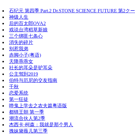
石纪元 第四季 Part.2 Dr.STONE SCIENCE FUTURE 第2クール‎
神级人生
后的百太郎OVA2
戏说台湾稻草新娘
三个绑匪七条心
消失的碎片
别惹我弟
赤脚小子(粤语)
天降乖乖女
社长的耳朵是驴耳朵
公主驾到2019
伯特与厄尼的交友指南
千秋
恋爱系统
第一狂徒
哗鬼上学去之农夫篇粤语版
都铎王朝 第一季
潮流合伙人第2季
杰西卡·柯森：我就是那个男人
拽妹黛薇儿第三季