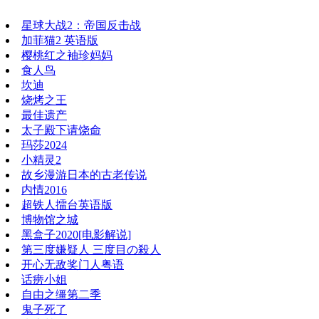
星球大战2：帝国反击战
加菲猫2 英语版
樱桃红之袖珍妈妈
食人鸟
坎迪
烧烤之王
最佳遗产
太子殿下请饶命
玛莎2024
小精灵2
故乡漫游日本的古老传说
内情2016
超铁人擂台英语版
博物馆之城
黑盒子2020[电影解说]
第三度嫌疑人 三度目の殺人
开心无敌奖门人粤语
话痨小姐
自由之缰第二季
鬼子死了