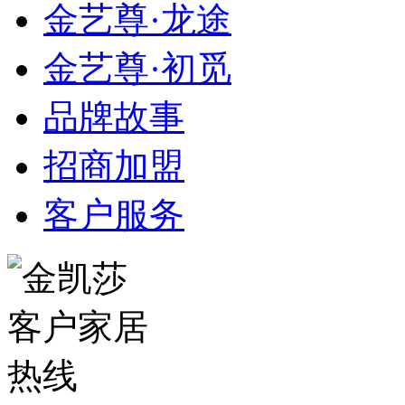
金艺尊·龙途
金艺尊·初觅
品牌故事
招商加盟
客户服务