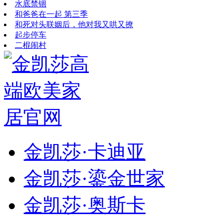
水底禁锢
和爸爸在一起 第三季
和死对头联姻后，他对我又哄又撩
起步停车
二棍闹村
金凯莎·卡迪亚
金凯莎·鎏金世家
金凯莎·奥斯卡