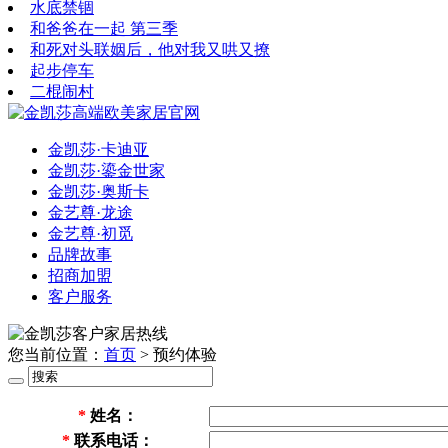
水底禁锢
和爸爸在一起 第三季
和死对头联姻后，他对我又哄又撩
起步停车
二棍闹村
金凯莎·卡迪亚
金凯莎·鎏金世家
金凯莎·奥斯卡
金艺尊·龙途
金艺尊·初觅
品牌故事
招商加盟
客户服务
您当前位置：
首页
> 预约体验
*
姓名：
*
联系电话：