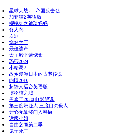
星球大战2：帝国反击战
加菲猫2 英语版
樱桃红之袖珍妈妈
食人鸟
坎迪
烧烤之王
最佳遗产
太子殿下请饶命
玛莎2024
小精灵2
故乡漫游日本的古老传说
内情2016
超铁人擂台英语版
博物馆之城
黑盒子2020[电影解说]
第三度嫌疑人 三度目の殺人
开心无敌奖门人粤语
话痨小姐
自由之缰第二季
鬼子死了