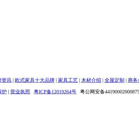
牌资讯
|
欧式家具十大品牌
|
家具工艺
|
木材介绍
|
全屋定制
|
商务
保护
|
营业执照
粤ICP备12019264号
粤公网安备4419000200087