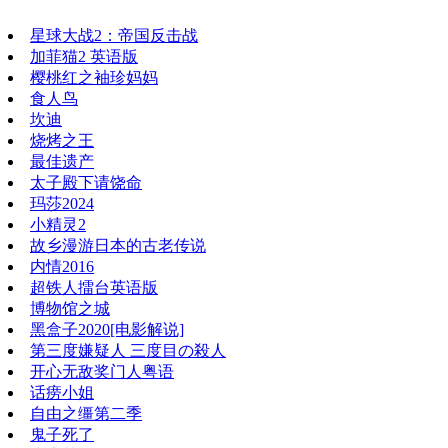
星球大战2：帝国反击战
加菲猫2 英语版
樱桃红之袖珍妈妈
食人鸟
坎迪
烧烤之王
最佳遗产
太子殿下请饶命
玛莎2024
小精灵2
故乡漫游日本的古老传说
内情2016
超铁人擂台英语版
博物馆之城
黑盒子2020[电影解说]
第三度嫌疑人 三度目の殺人
开心无敌奖门人粤语
话痨小姐
自由之缰第二季
鬼子死了