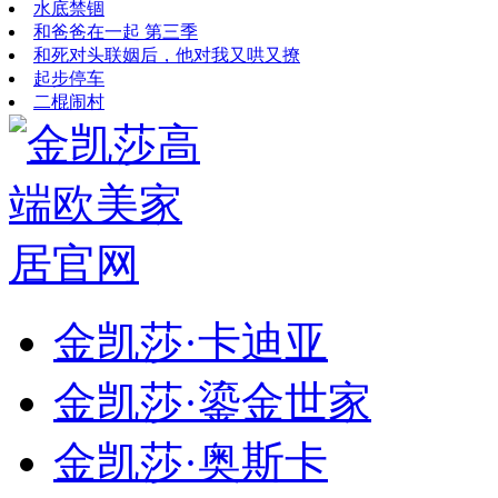
水底禁锢
和爸爸在一起 第三季
和死对头联姻后，他对我又哄又撩
起步停车
二棍闹村
金凯莎·卡迪亚
金凯莎·鎏金世家
金凯莎·奥斯卡