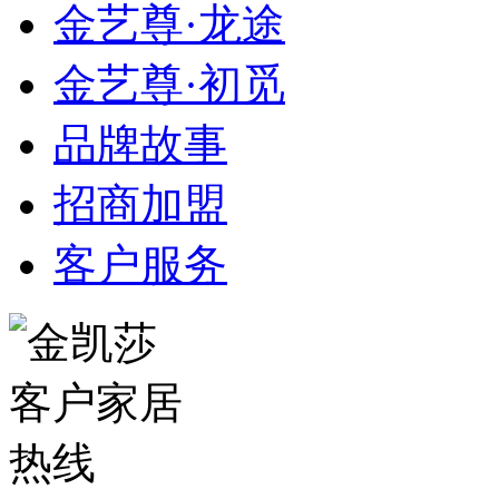
金艺尊·龙途
金艺尊·初觅
品牌故事
招商加盟
客户服务