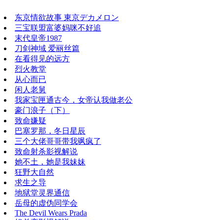
东京情欲故事 東京デカメロン
三宝联盟富婆妈咪不好追
末代皇帝1987
刀剑神域 爱丽丝篇
在看得见的远方
烈火教堂
从心而已
闲人老舅
我家宝匣通古今，女帝认我做老公
豪门浪子（下）
致命嫌疑
巴塞罗那，冬日星辰
三个大佬哥哥带我飒疯了
致命射杀影视解说
她不土，她是我妹妹
狂野大自然
求生之导
地狱堂灵界通信
岳母的虚伪同学会
The Devil Wears Prada