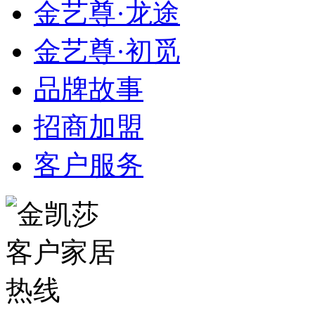
金艺尊·龙途
金艺尊·初觅
品牌故事
招商加盟
客户服务