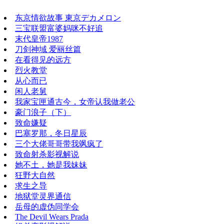
东京情欲故事 東京デカメロン
三宝联盟富婆妈咪不好追
末代皇帝1987
刀剑神域 爱丽丝篇
在看得见的远方
烈火教堂
从心而已
闲人老舅
我家宝匣通古今，女帝认我做老公
豪门浪子（下）
致命嫌疑
巴塞罗那，冬日星辰
三个大佬哥哥带我飒疯了
致命射杀影视解说
她不土，她是我妹妹
狂野大自然
求生之导
地狱堂灵界通信
岳母的虚伪同学会
The Devil Wears Prada